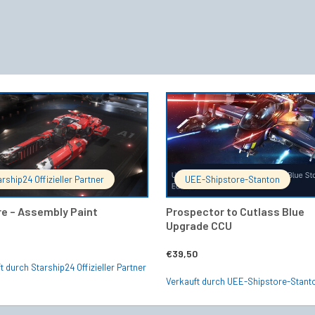
IN DEN WARENKORB
IN DEN 
arship24 Offizieller Partner
UEE-Shipstore-Stanton
re – Assembly Paint
Prospector to Cutlass Blue
Upgrade CCU
€
39,50
t durch Starship24 Offizieller Partner
Verkauft durch UEE-Shipstore-Stant