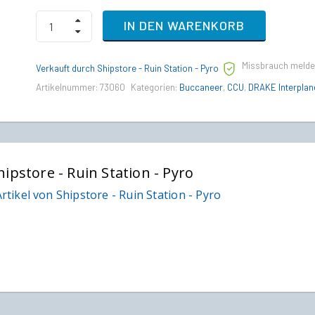
Aegis
IN DEN WARENKORB
Gladius
to
Drake
Missbrauch meld
Buccaneer
Verkauft durch Shipstore - Ruin Station - Pyro
Upgrade
Artikelnummer:
73060
Kategorien:
Buccaneer
,
CCU
,
DRAKE Interplan
CCU
quantity
hipstore - Ruin Station - Pyro
rtikel von Shipstore - Ruin Station - Pyro