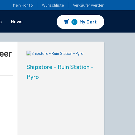
Mein Konto
Wunschliste
Verkäufer werden
s
News
My Cart
0
eer
Shipstore - Ruin Station -
Pyro