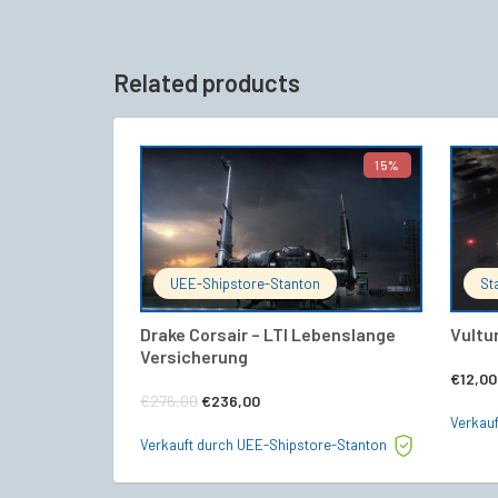
Related products
15%
IN DEN WARENKORB
UEE-Shipstore-Stanton
St
Drake Corsair – LTI Lebenslange
Vultu
Versicherung
€
12,00
Ursprünglicher
Aktueller
€
276,00
€
236,00
Verkauf
Preis
Preis
Verkauft durch UEE-Shipstore-Stanton
war:
ist: