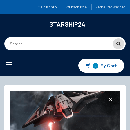
Mein Konto
Wunschliste
Verkäufer werden
STARSHIP24
Toggle
My Cart
0
navigation