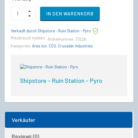
Aopoa
IN DEN WARENKORB
SAN'TOK.YĀI
to
Crusader
Verkauft durch Shipstore - Ruin Station - Pyro
Ares
Ion
Missbrauch melden
Artikelnummer:
73528
Upgrade
Kategorien:
Ares Ion
,
CCU
,
Crusader Industries
CCU
quantity
Shipstore - Ruin Station - Pyro
Verkäufer
Reviews (0)