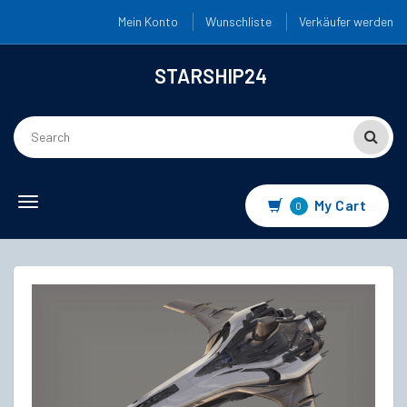
Mein Konto
Wunschliste
Verkäufer werden
STARSHIP24
Toggle
My Cart
0
navigation