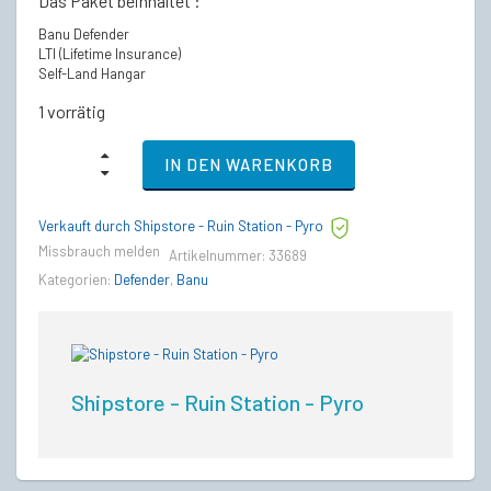
Das Paket beinhaltet :
Banu Defender
LTI (Lifetime Insurance)
Self-Land Hangar
1 vorrätig
Banu
IN DEN WARENKORB
Defender
-
LTI
Verkauft durch Shipstore - Ruin Station - Pyro
Lebenslange
Versicherung
Missbrauch melden
Artikelnummer:
33689
quantity
Kategorien:
Defender
,
Banu
Shipstore - Ruin Station - Pyro