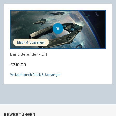
IN DEN WARENKORB
Black & Scavenger
Banu Defender – LTI
B
(C
€
210,00
€
Verkauft durch Black & Scavenger
Ve
BEWERTUNGEN