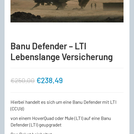
Banu Defender – LTI
Lebenslange Versicherung
Ursprünglicher
Aktueller
€
238,49
€
250,00
Preis
Preis
Hierbei handelt es sich um eine Banu Defender mit LTI
war:
ist:
(CCU’d)
von einem HoverQuad oder Mule (LTI) auf eine Banu
€250,00
€238,49.
Defender (LTI) geupgradet