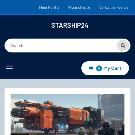
Mein Konto
Wunschliste
Verkäufer werden
STARSHIP24
Toggle
My Cart
0
navigation