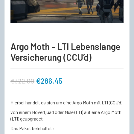
Argo Moth – LTI Lebenslange
Versicherung (CCU’d)
Ursprünglicher
Aktueller
€
286,45
€
322,00
Preis
Preis
Hierbei handelt es sich um eine Argo Moth mit LTI (CCU’d)
war:
ist:
von einem HoverQuad oder Mule (LTI) auf eine Argo Moth
(LTI) geupgradet
€322,00
€286,45.
Das Paket beinhaltet :