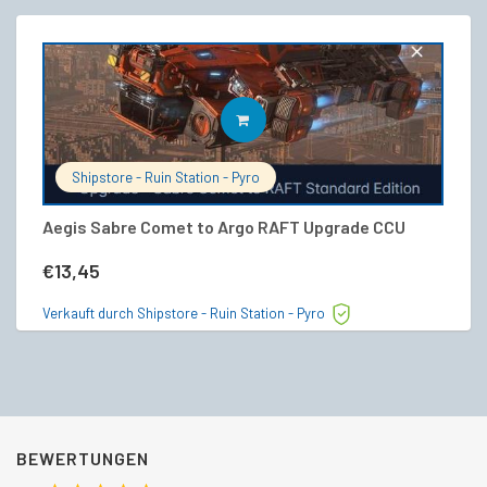
IN DEN WARENKORB
Shipstore - Ruin Station - Pyro
Aegis Sabre Comet to Argo RAFT Upgrade CCU
MP
€
13,45
€
Verkauft durch Shipstore - Ruin Station - Pyro
Ve
BEWERTUNGEN