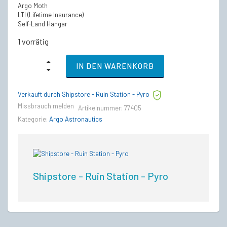
Argo Moth
LTI (Lifetime Insurance)
Self-Land Hangar
1 vorrätig
Argo
IN DEN WARENKORB
Moth
-
LTI
Verkauft durch Shipstore - Ruin Station - Pyro
Lebenslange
Versicherung
Missbrauch melden
Artikelnummer:
77405
(CCU’d)
Kategorie:
Argo Astronautics
quantity
Shipstore - Ruin Station - Pyro