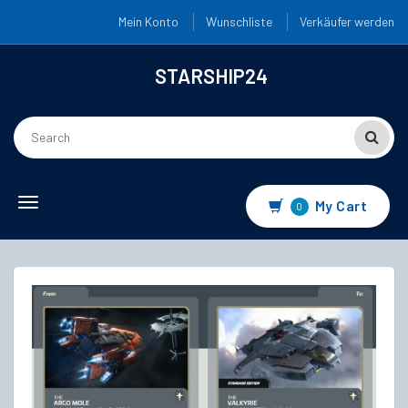
Mein Konto
Wunschliste
Verkäufer werden
STARSHIP24
Toggle
My Cart
0
navigation