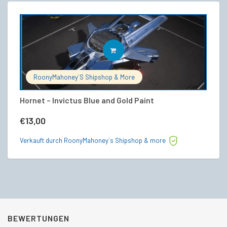
IN DEN WARENKORB
RoonyMahoney`s Shipshop & More
Hornet – Invictus Blue and Gold Paint
An
€
13,00
€
Verkauft durch RoonyMahoney`s Shipshop & more
Ve
BEWERTUNGEN