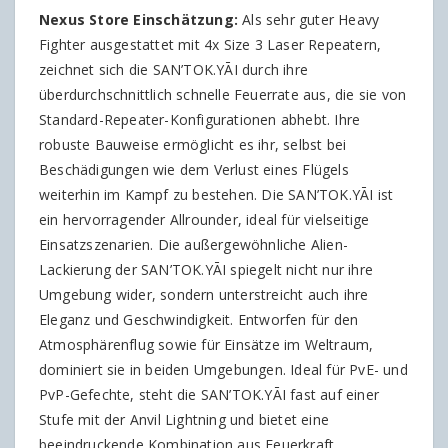
Nexus Store Einschätzung:
Als sehr guter Heavy
Fighter ausgestattet mit 4x Size 3 Laser Repeatern,
zeichnet sich die SAN’TOK.YĀI durch ihre
überdurchschnittlich schnelle Feuerrate aus, die sie von
Standard-Repeater-Konfigurationen abhebt. Ihre
robuste Bauweise ermöglicht es ihr, selbst bei
Beschädigungen wie dem Verlust eines Flügels
weiterhin im Kampf zu bestehen. Die SAN’TOK.YĀI ist
ein hervorragender Allrounder, ideal für vielseitige
Einsatzszenarien. Die außergewöhnliche Alien-
Lackierung der SAN’TOK.YĀI spiegelt nicht nur ihre
Umgebung wider, sondern unterstreicht auch ihre
Eleganz und Geschwindigkeit. Entworfen für den
Atmosphärenflug sowie für Einsätze im Weltraum,
dominiert sie in beiden Umgebungen. Ideal für PvE- und
PvP-Gefechte, steht die SAN’TOK.YĀI fast auf einer
Stufe mit der Anvil Lightning und bietet eine
beeindruckende Kombination aus Feuerkraft,