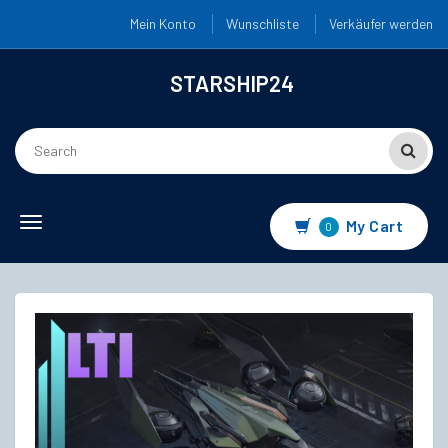
Mein Konto
Wunschliste
Verkäufer werden
STARSHIP24
Toggle
My Cart
0
navigation