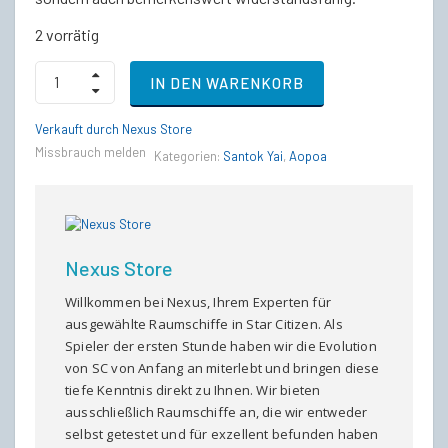
€260,00
€254,00.
2 vorrätig
SAN'TOK.YĀI
IN DEN WARENKORB
–
LTI
-
Verkauft durch Nexus Store
CCU
Missbrauch melden
Kategorien:
Santok Yai
,
Aopoa
-
Die
neue
Dimension
von
Stärke
Nexus Store
und
Geschwindigkeit
Willkommen bei Nexus, Ihrem Experten für
quantity
ausgewählte Raumschiffe in Star Citizen. Als
Spieler der ersten Stunde haben wir die Evolution
von SC von Anfang an miterlebt und bringen diese
tiefe Kenntnis direkt zu Ihnen. Wir bieten
ausschließlich Raumschiffe an, die wir entweder
selbst getestet und für exzellent befunden haben