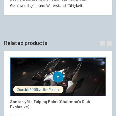
Geschwindigkeit und Widerstandsfähigkeit.
Related products
IN DEN WARENKORB
Starship24 Offizieller Partner
Santok.yāi – Tuiping Paint (Chairman’s Club
M
Exclusive)
€