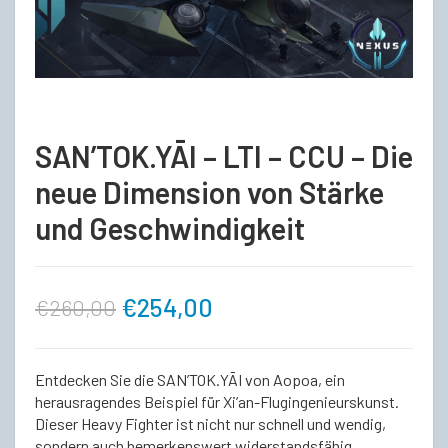
SAN’TOK.YĀI – LTI – CCU – Die
neue Dimension von Stärke
und Geschwindigkeit
Ursprünglicher
Aktueller
€
254,00
€
260,00
Preis
Preis
Entdecken Sie die SAN’TOK.YĀI von Aopoa, ein
war:
ist:
herausragendes Beispiel für Xi’an-Flugingenieurskunst.
Dieser Heavy Fighter ist nicht nur schnell und wendig,
sondern auch bemerkenswert widerstandsfähig.