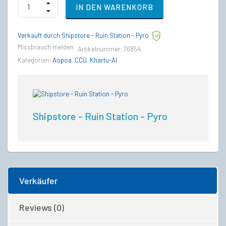
IN DEN WARENKORB
SRV
to
Aopoa
Verkauft durch Shipstore - Ruin Station - Pyro
Khartu-
Al
Missbrauch melden
Artikelnummer:
76854
Upgrade
Kategorien:
Aopoa
,
CCU
,
Khartu-Al
CCU
quantity
Shipstore - Ruin Station - Pyro
Verkäufer
Reviews (0)