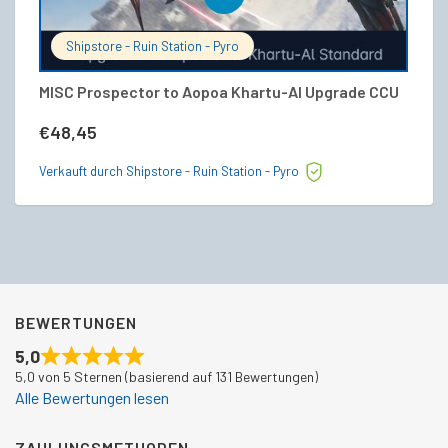
Shipstore - Ruin Station - Pyro
MISC Prospector to Aopoa Khartu-Al Upgrade CCU
C
C
€
48,45
€
Verkauft durch Shipstore - Ruin Station - Pyro
Ve
BEWERTUNGEN
5,0
5,0 von 5 Sternen (basierend auf 131 Bewertungen)
Alle Bewertungen lesen
ZAHLUNGSMETHODEN