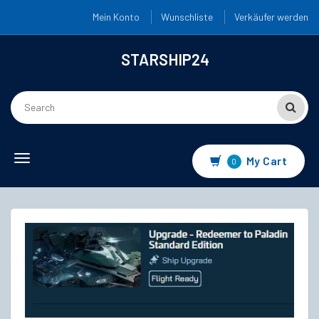
Mein Konto
Wunschliste
Verkäufer werden
STARSHIP24
Toggle
My Cart
0
navigation