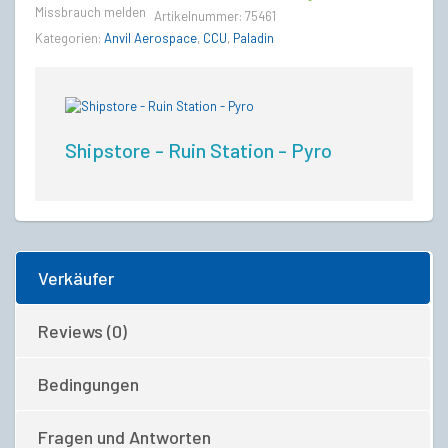
Upgrade
Missbrauch melden
Artikelnummer:
75461
CCU
Kategorien:
Anvil Aerospace
,
CCU
,
Paladin
quantity
Shipstore - Ruin Station - Pyro
Verkäufer
Reviews (0)
Bedingungen
Fragen und Antworten