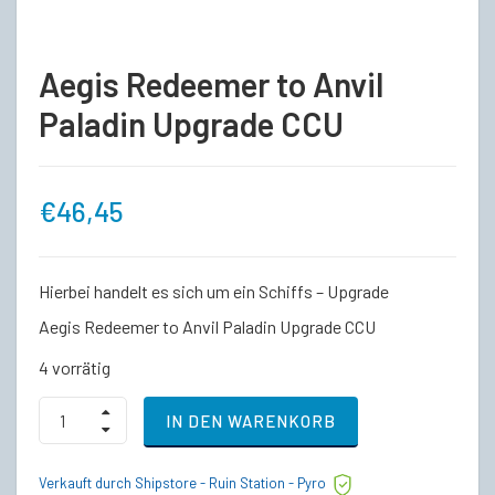
Aegis Redeemer to Anvil
Paladin Upgrade CCU
€
46,45
Hierbei handelt es sich um ein Schiffs – Upgrade
Aegis Redeemer to Anvil Paladin Upgrade CCU
4 vorrätig
Aegis
IN DEN WARENKORB
Redeemer
to
Anvil
Verkauft durch Shipstore - Ruin Station - Pyro
Paladin