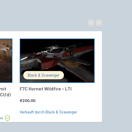
WARENKORB
IN DEN WARENKORB
Black & Scavenger
UEE-Shipsto
 mit
F7C Hornet Wildfire – LTI
Constellation 
CU’d)
Hurricane Up
€
200,00
€
24,50
Verkauft durch Black & Scavenger
on
Verkauft durch U