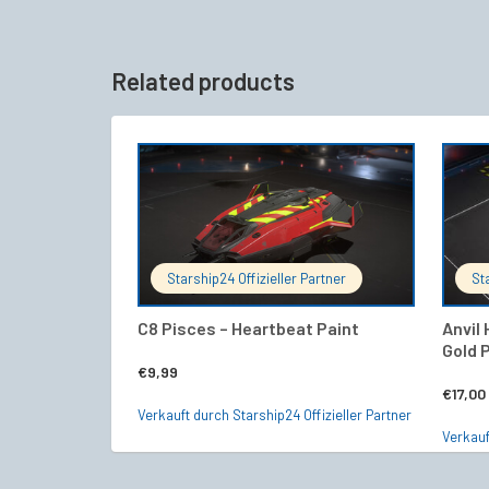
Related products
IN DEN WARENKORB
Starship24 Offizieller Partner
St
C8 Pisces – Heartbeat Paint
Anvil 
Gold 
€
9,99
€
17,00
Verkauft durch Starship24 Offizieller Partner
Verkauf