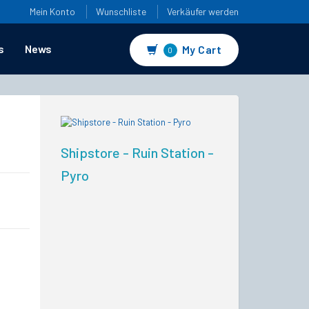
Mein Konto
Wunschliste
Verkäufer werden
s
News
My Cart
0
Shipstore - Ruin Station -
Pyro