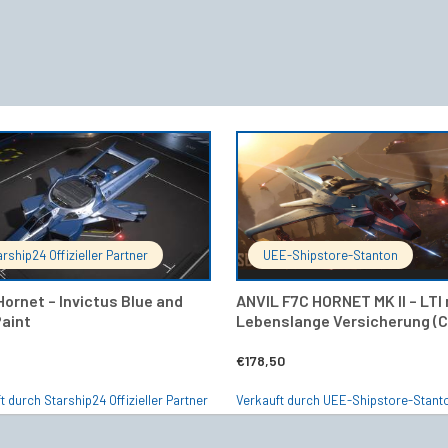
IN DEN WARENKORB
IN DEN 
arship24 Offizieller Partner
UEE-Shipstore-Stanton
Hornet – Invictus Blue and
ANVIL F7C HORNET MK II – LTI
Paint
Lebenslange Versicherung (C
€
178,50
t durch Starship24 Offizieller Partner
Verkauft durch UEE-Shipstore-Stant