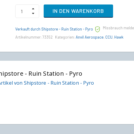
Tumbril
IN DEN WARENKORB
Storm
to
Anvil
Missbrauch meld
Hawk
Verkauft durch Shipstore - Ruin Station - Pyro
Upgrade
Artikelnummer:
73352
Kategorien:
Anvil Aerospace
,
CCU
,
Hawk
CCU
quantity
hipstore - Ruin Station - Pyro
rtikel von Shipstore - Ruin Station - Pyro