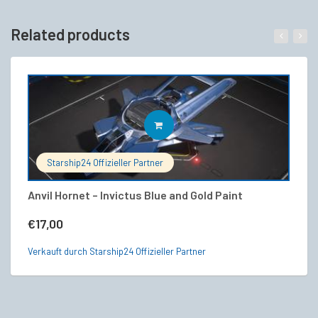
Related products
IN DEN WARENKORB
Starship24 Offizieller Partner
Anvil Hornet – Invictus Blue and Gold Paint
A
V
€
17,00
€
Verkauft durch Starship24 Offizieller Partner
Ve