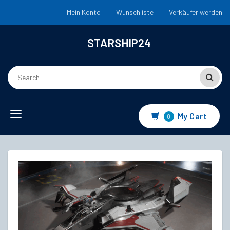
Mein Konto
Wunschliste
Verkäufer werden
STARSHIP24
Toggle
My Cart
0
navigation