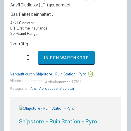
Anvil Gladiator (LTI) geupgradet
Das Paket beinhaltet :
Anvil Gladiator
LTI (Lifetime Insurance)
Self-Land Hangar
1 vorrätig
Anvil
IN DEN WARENKORB
Gladiator
-
LTI
Verkauft durch Shipstore - Ruin Station - Pyro
Lebenslange
Versicherung
Missbrauch melden
Artikelnummer:
72794
(CCU’d)
Kategorien:
Anvil Aerospace
,
Gladiator
quantity
Shipstore - Ruin Station - Pyro