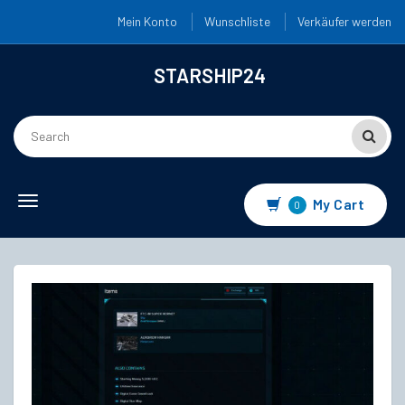
Mein Konto
Wunschliste
Verkäufer werden
STARSHIP24
Toggle
My Cart
0
navigation