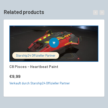
Related products
IN DEN WARENKORB
Starship24 Offizieller Partner
C8 Pisces – Heartbeat Paint
An
(C
€
9,99
€
Verkauft durch Starship24 Offizieller Partner
Ve