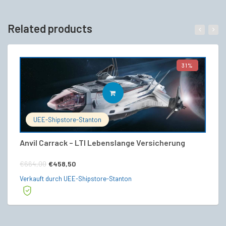
Related products
31%
IN DEN WARENKORB
UEE-Shipstore-Stanton
Anvil Carrack – LTI Lebenslange Versicherung
Ca
Ursprünglicher
Aktueller
€
€
664,00
€
458,50
Preis
Preis
Ve
Verkauft durch UEE-Shipstore-Stanton
war:
ist:
€664,00
€458,50.