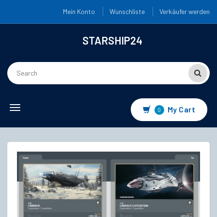
Mein Konto
Wunschliste
Verkäufer werden
STARSHIP24
Toggle
My Cart
0
navigation