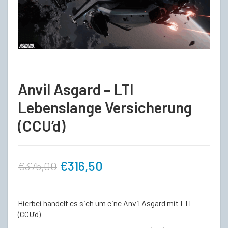
Anvil Asgard – LTI
Lebenslange Versicherung
(CCU’d)
Ursprünglicher
Aktueller
€
316,50
€
375,00
Preis
Preis
Hierbei handelt es sich um eine Anvil Asgard mit LTI
war:
ist:
(CCU’d)