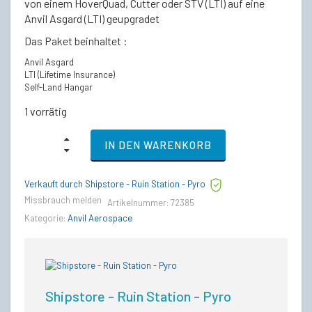
von einem HoverQuad, Cutter oder STV (LTI) auf eine
€375,00
€316,50.
Anvil Asgard (LTI) geupgradet
Das Paket beinhaltet :
Anvil Asgard
LTI (Lifetime Insurance)
Self-Land Hangar
1 vorrätig
Anvil
IN DEN WARENKORB
Asgard
-
LTI
Verkauft durch Shipstore - Ruin Station - Pyro
Lebenslange
Versicherung
Missbrauch melden
Artikelnummer:
72385
(CCU’d)
Kategorie:
Anvil Aerospace
quantity
Shipstore - Ruin Station - Pyro