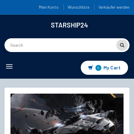
Mein Konto
Wunschliste
Verkäufer werden
STARSHIP24
Toggle
My Cart
0
navigation