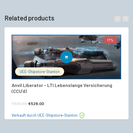
Related products
17%
IN DEN WARENKORB
UEE-Shipstore-Stanton
Anvil Liberator – LTI Lebenslange Versicherung
F7
(CCU’d)
€
Ursprünglicher
Aktueller
€
636,00
€
528,00
Ve
Preis
Preis
Verkauft durch UEE-Shipstore-Stanton
war:
ist:
€636,00
€528,00.