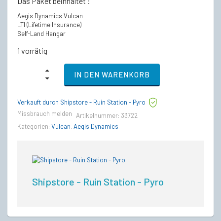
Das Paket beinhaltet :
Aegis Dynamics Vulcan
LTI (Lifetime Insurance)
Self-Land Hangar
1 vorrätig
Vulcan
IN DEN WARENKORB
-
LTI
Lebenslange
Verkauft durch Shipstore - Ruin Station - Pyro
Versicherung
quantity
Missbrauch melden
Artikelnummer:
33722
Kategorien:
Vulcan
,
Aegis Dynamics
Shipstore - Ruin Station - Pyro