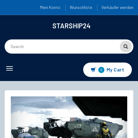
Mein Konto
Wunschliste
Verkäufer werden
STARSHIP24
Toggle
My Cart
0
navigation