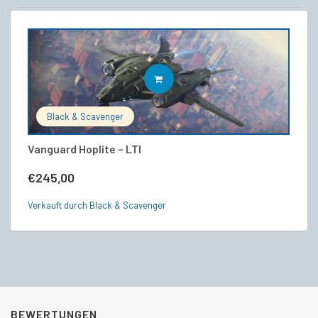
IN DEN WARENKORB
Black & Scavenger
Vanguard Hoplite – LTI
Ae
€
245,00
€
Verkauft durch Black & Scavenger
Ve
BEWERTUNGEN