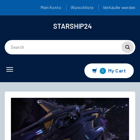
Mein Konto
Wunschliste
Verkäufer werden
STARSHIP24
Toggle
My Cart
0
navigation