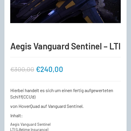
Aegis Vanguard Sentinel – LTI
Ursprünglicher
Aktueller
€
240,00
€
300,00
Preis
Preis
Hierbei handelt es sich um einen fertig aufgewerteten
war:
ist:
Schiff(CCU’d)
von HoverQuad auf Vanguard Sentinel.
€300,00
€240,00.
Inhalt:
Aegis Vanguard Sentinel
LTI (Lifetime Insurance)