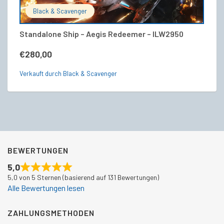
Black & Scavenger
Standalone Ship – Aegis Redeemer – ILW2950
A
V
€
280,00
€
Verkauft durch Black & Scavenger
Ve
BEWERTUNGEN
5,0
5,0 von 5 Sternen (basierend auf 131 Bewertungen)
Alle Bewertungen lesen
ZAHLUNGSMETHODEN