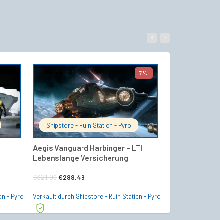
7%
WARENKORB
IN DEN WARENKORB
Shipstore - Ruin Station - Pyro
Starship24 Of
Aegis Vanguard Harbinger – LTI
Sabre – 2952 
Lebenslange Versicherung
€
18,00
Ursprünglicher
Aktueller
€
321,00
€
299,49
Verkauft durch Sta
Preis
Preis
on - Pyro
Verkauft durch Shipstore - Ruin Station - Pyro
war:
ist: