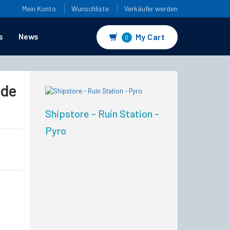
Mein Konto
Wunschliste
Verkäufer werden
s
News
My Cart
0
ade
Shipstore - Ruin Station -
Pyro