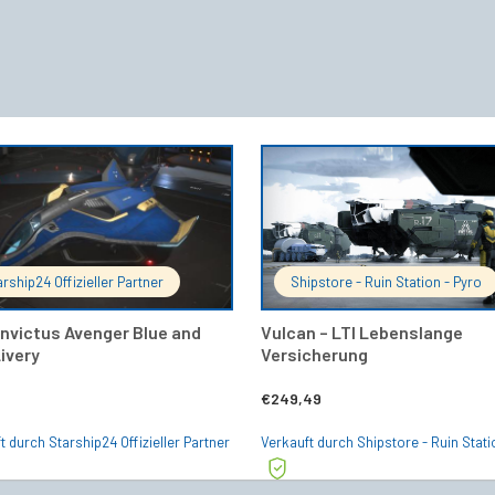
IN DEN WARENKORB
IN DEN 
arship24 Offizieller Partner
Shipstore - Ruin Station - Pyro
Invictus Avenger Blue and
Vulcan – LTI Lebenslange
Livery
Versicherung
€
249,49
t durch Starship24 Offizieller Partner
Verkauft durch Shipstore - Ruin Stati