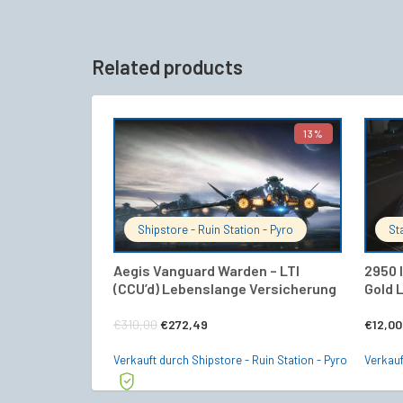
Related products
13%
IN DEN WARENKORB
Shipstore - Ruin Station - Pyro
St
Aegis Vanguard Warden – LTI
2950 
(CCU’d) Lebenslange Versicherung
Gold 
Ursprünglicher
Aktueller
€
310,00
€
272,49
€
12,00
Preis
Preis
Verkauft durch Shipstore - Ruin Station - Pyro
Verkauf
war:
ist: