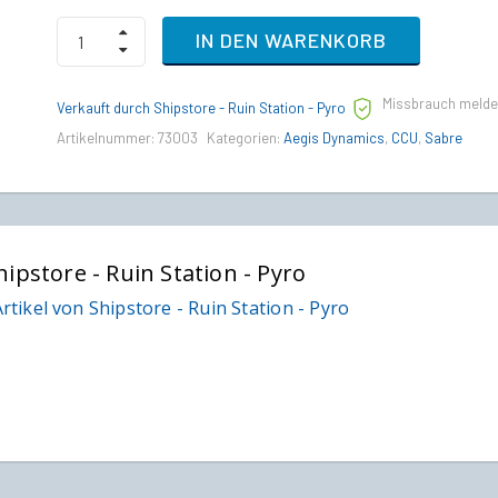
Argo
IN DEN WARENKORB
SRV
to
Aegis
Missbrauch meld
Sabre
Verkauft durch Shipstore - Ruin Station - Pyro
Upgrade
Artikelnummer:
73003
Kategorien:
Aegis Dynamics
,
CCU
,
Sabre
CCU
quantity
hipstore - Ruin Station - Pyro
rtikel von Shipstore - Ruin Station - Pyro