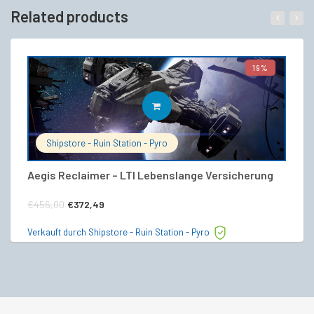
Related products
19%
IN DEN WARENKORB
Shipstore - Ruin Station - Pyro
Aegis Reclaimer – LTI Lebenslange Versicherung
S
Ursprünglicher
Aktueller
€
€
456,00
€
372,49
Preis
Preis
Ve
Verkauft durch Shipstore - Ruin Station - Pyro
war:
ist:
€456,00
€372,49.