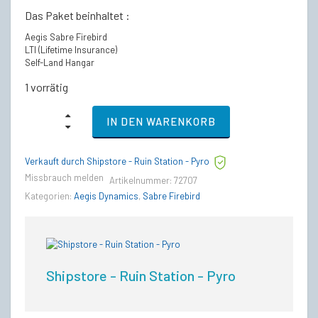
Das Paket beinhaltet :
Aegis Sabre Firebird
LTI (Lifetime Insurance)
Self-Land Hangar
1 vorrätig
Aegis
IN DEN WARENKORB
Sabre
Firebird
-
Verkauft durch Shipstore - Ruin Station - Pyro
LTI
Lebenslange
Missbrauch melden
Artikelnummer:
72707
Versicherung
Kategorien:
Aegis Dynamics
,
Sabre Firebird
(CCU’d)
quantity
Shipstore - Ruin Station - Pyro