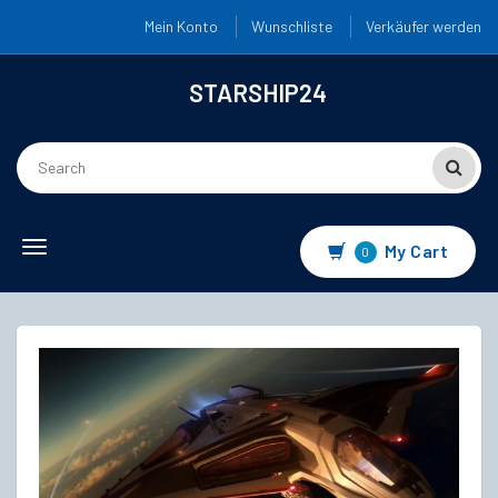
Mein Konto
Wunschliste
Verkäufer werden
STARSHIP24
Toggle
My Cart
0
navigation