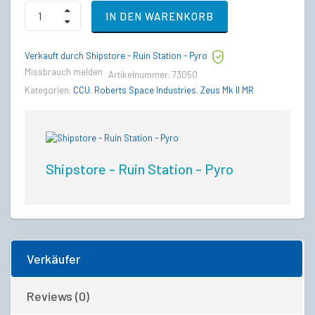
Aegis
IN DEN WARENKORB
Sabre
Comet
to
Verkauft durch Shipstore - Ruin Station - Pyro
RSI
Zeus
Missbrauch melden
Artikelnummer:
73050
MK
Kategorien:
CCU
,
Roberts Space Industries
,
Zeus Mk II MR
2
MR
Upgrade
CCU
quantity
Shipstore - Ruin Station - Pyro
Verkäufer
Reviews (0)