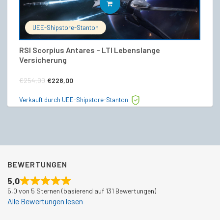
IN DEN WARENKORB
UEE-Shipstore-Stanton
RSI Scorpius Antares – LTI Lebenslange
RS
Versicherung
€
Ursprünglicher
Aktueller
€
254,00
€
228,00
Ve
Preis
Preis
Verkauft durch UEE-Shipstore-Stanton
war:
ist:
€254,00
€228,00.
BEWERTUNGEN
5,0
5,0 von 5 Sternen (basierend auf 131 Bewertungen)
Alle Bewertungen lesen