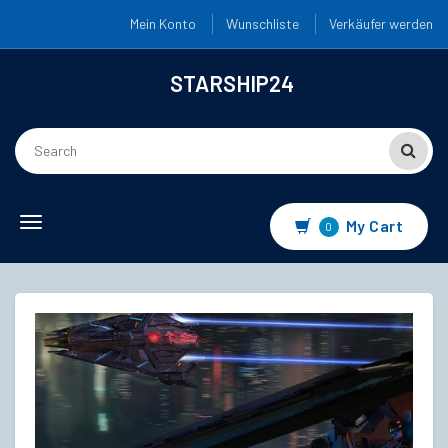
Mein Konto
Wunschliste
Verkäufer werden
STARSHIP24
Toggle
My Cart
0
navigation