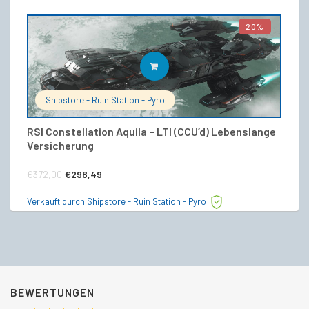
20%
IN DEN WARENKORB
Shipstore - Ruin Station - Pyro
RSI Constellation Aquila – LTI (CCU’d) Lebenslange
R
Versicherung
€
Ursprünglicher
Aktueller
€
372,00
€
298,49
Ve
Preis
Preis
Verkauft durch Shipstore - Ruin Station - Pyro
war:
ist:
€372,00
€298,49.
BEWERTUNGEN