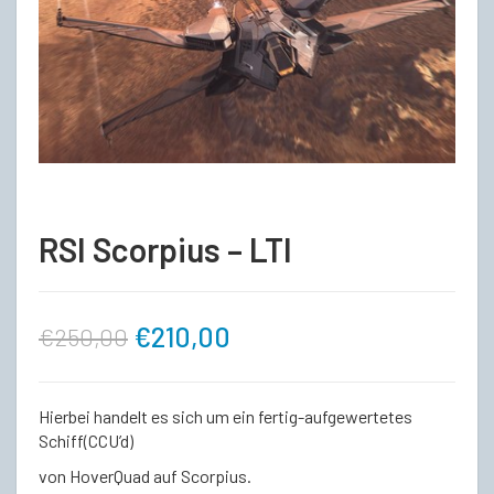
RSI Scorpius – LTI
Ursprünglicher
Aktueller
€
210,00
€
250,00
Preis
Preis
Hierbei handelt es sich um ein fertig-aufgewertetes
war:
ist:
Schiff(CCU’d)
von HoverQuad auf Scorpius.