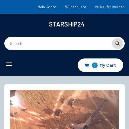
Mein Konto
Wunschliste
Verkäufer werden
STARSHIP24
Toggle
My Cart
0
navigation