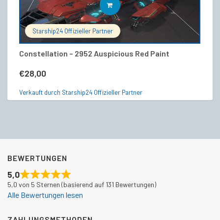
IN DEN WARENKORB
Starship24 Offizieller Partner
Constellation – 2952 Auspicious Red Paint
RS
€
28,00
€
Verkauft durch Starship24 Offizieller Partner
Ve
BEWERTUNGEN
5,0
5,0 von 5 Sternen (basierend auf 131 Bewertungen)
Alle Bewertungen lesen
ZAHLUNGSMETHODEN