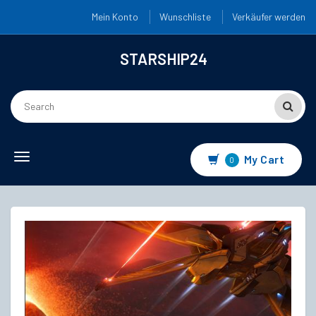
Mein Konto
Wunschliste
Verkäufer werden
STARSHIP24
Toggle
My Cart
0
navigation