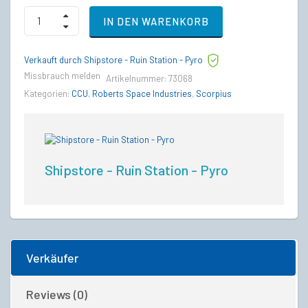
Drake
IN DEN WARENKORB
Cutlass
Steel
to
Verkauft durch Shipstore - Ruin Station - Pyro
RSI
Scorpius
Missbrauch melden
Artikelnummer:
73068
Upgrade
Kategorien:
CCU
,
Roberts Space Industries
,
Scorpius
CCU
quantity
Shipstore - Ruin Station - Pyro
Verkäufer
Reviews (0)