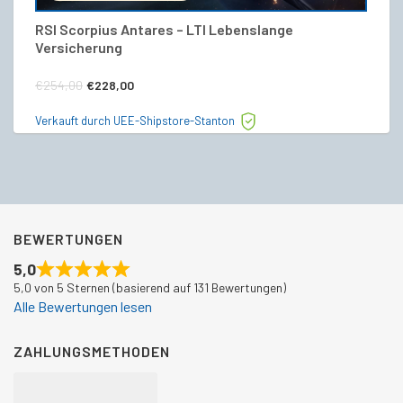
RSI Scorpius Antares – LTI Lebenslange
R
Versicherung
€
Ursprünglicher
Aktueller
€
254,00
€
228,00
Ve
Preis
Preis
Verkauft durch UEE-Shipstore-Stanton
war:
ist:
€254,00
€228,00.
BEWERTUNGEN
5,0
5,0 von 5 Sternen (basierend auf 131 Bewertungen)
Alle Bewertungen lesen
ZAHLUNGSMETHODEN