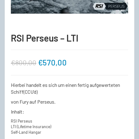
RSI Perseus – LTI
Ursprünglicher
Aktueller
€
570,00
€
800,00
Preis
Preis
Hierbei handelt es sich um einen fertig aufgewerteten
war:
ist:
Schiff(CCU’d)
von Fury auf Perseus.
€800,00
€570,00.
Inhalt:
RSI Perseus
LTI (Lifetime Insurance)
Self-Land Hangar