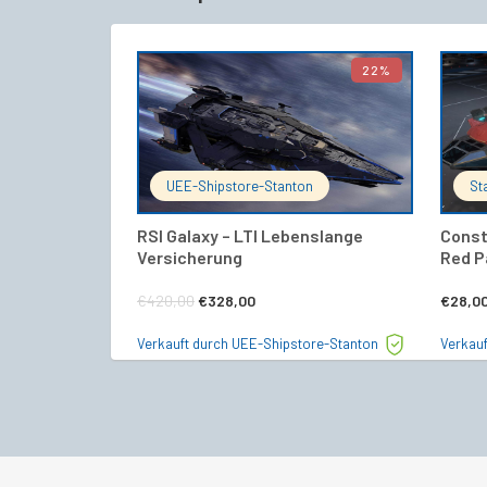
22%
IN DEN WARENKORB
UEE-Shipstore-Stanton
St
RSI Galaxy – LTI Lebenslange
Const
Versicherung
Red P
Ursprünglicher
Aktueller
€
420,00
€
328,00
€
28,0
Preis
Preis
Verkauft durch UEE-Shipstore-Stanton
Verkauf
war:
ist:
€420,00
€328,00.