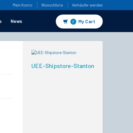
Mein Konto
Wunschliste
Verkäufer werden
s
News
My Cart
0
UEE-Shipstore-Stanton