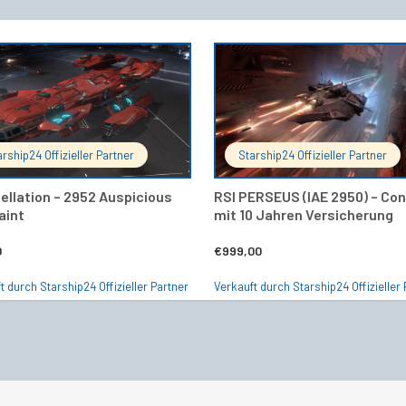
IN DEN WARENKORB
IN DEN 
arship24 Offizieller Partner
Starship24 Offizieller Partner
ellation – 2952 Auspicious
RSI PERSEUS (IAE 2950) – Co
aint
mit 10 Jahren Versicherung
0
€
999,00
t durch Starship24 Offizieller Partner
Verkauft durch Starship24 Offizieller 