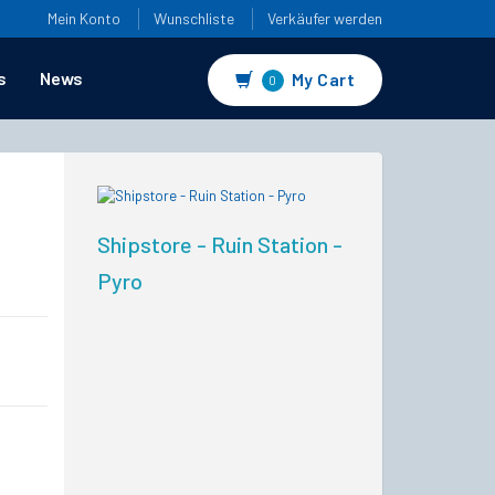
Mein Konto
Wunschliste
Verkäufer werden
s
News
My Cart
0
Shipstore - Ruin Station -
Pyro