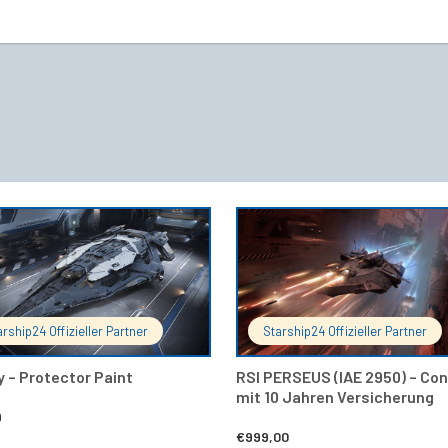
IN DEN WARENKORB
IN DEN 
arship24 Offizieller Partner
Starship24 Offizieller Partner
y – Protector Paint
RSI PERSEUS (IAE 2950) – Co
mit 10 Jahren Versicherung
9
€
999,00