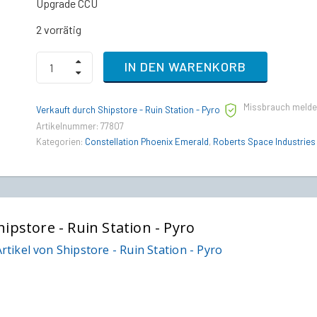
Upgrade CCU
2 vorrätig
MISC
IN DEN WARENKORB
Starfarer
Gemini
to
Missbrauch meld
RSI
Verkauft durch Shipstore - Ruin Station - Pyro
Constellation
Artikelnummer:
77807
Phoenix
Kategorien:
Constellation Phoenix Emerald
,
Roberts Space Industries
Emerald
Upgrade
CCU
quantity
hipstore - Ruin Station - Pyro
rtikel von Shipstore - Ruin Station - Pyro