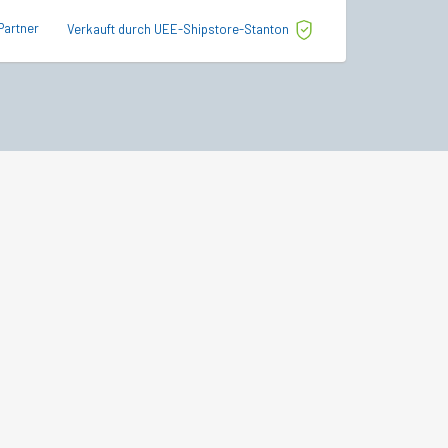
von 5
Preis
Partner
Verkauft durch U
Verkauft durch UEE-Shipstore-Stanton
war:
€265,0