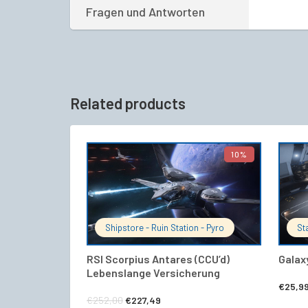
Fragen und Antworten
Related products
10%
IN DEN WARENKORB
Shipstore - Ruin Station - Pyro
St
RSI Scorpius Antares (CCU’d)
Galax
Lebenslange Versicherung
€
25,9
Ursprünglicher
Aktueller
€
252,00
€
227,49