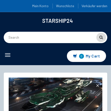
Mein Konto
Wunschliste
Verkäufer werden
STARSHIP24
Toggle
My Cart
0
navigation