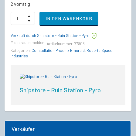
2 vorrätig
Drake
IN DEN WARENKORB
Caterpillar
to
RSI
Verkauft durch Shipstore - Ruin Station - Pyro
Constellation
Phoenix
Missbrauch melden
Artikelnummer:
77805
Emerald
Kategorien:
Constellation Phoenix Emerald
,
Roberts Space
Upgrade
Industries
CCU
quantity
Shipstore - Ruin Station - Pyro
Verkäufer