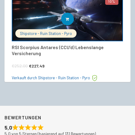
10%
IN DEN WARENKORB
Shipstore - Ruin Station - Pyro
RSI Scorpius Antares (CCU’d) Lebenslange
Co
Versicherung
V
Ursprünglicher
Aktueller
€
€
252,00
€
227,49
Preis
Preis
Ve
Verkauft durch Shipstore - Ruin Station - Pyro
war:
ist:
€252,00
€227,49.
BEWERTUNGEN
5,0
5,0 von 5 Sternen (basierend auf 131 Bewertungen)