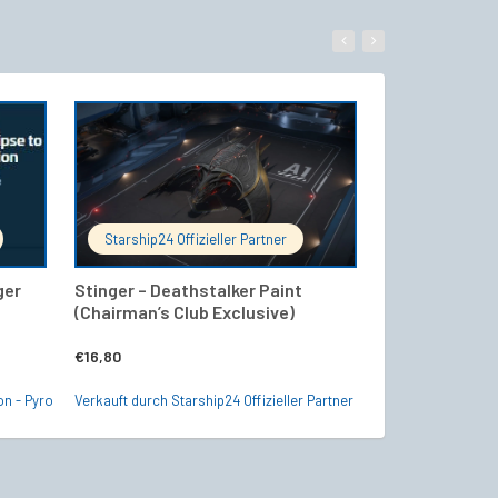
WARENKORB
IN DEN WARENKORB
Starship24 Offizieller Partner
Shipstore - R
ger
Stinger – Deathstalker Paint
Esperian Talo
(Chairman’s Club Exclusive)
Versicherung 
€
16,80
€
159,50
on - Pyro
Verkauft durch Starship24 Offizieller Partner
Verkauft durch Shi