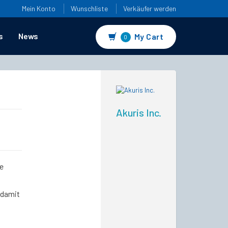
Mein Konto
Wunschliste
Verkäufer werden
s
News
My Cart
0
Akuris Inc.
e
 damit