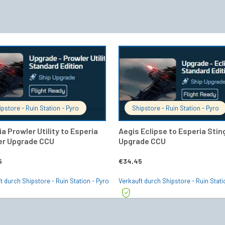
IN DEN WARENKORB
IN DEN 
ipstore - Ruin Station - Pyro
Shipstore - Ruin Station - Pyro
a Prowler Utility to Esperia
Aegis Eclipse to Esperia Stin
er Upgrade CCU
Upgrade CCU
5
€
34,45
t durch Shipstore - Ruin Station - Pyro
Verkauft durch Shipstore - Ruin Stati