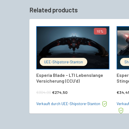
Related products
10%
IN DEN WARENKORB
UEE-Shipstore-Stanton
Sh
Esperia Blade – LTI Lebenslange
Esperi
Versicherung (CCU’d)
Sting
Ursprünglicher
Aktueller
€
304,00
€
274,50
€
34,4
Preis
Preis
Verkauft durch UEE-Shipstore-Stanton
Verkauf
war:
ist:
€304,00
€274,50.