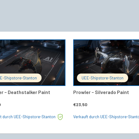
IN DEN WARENKORB
IN DEN 
E-Shipstore-Stanton
UEE-Shipstore-Stanton
er – Deathstalker Paint
Prowler – Silverado Paint
0
€
23,50
ft durch UEE-Shipstore-Stanton
Verkauft durch UEE-Shipstore-Stant