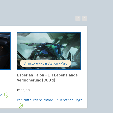
WARENKORB
IN DEN WARENKORB
Shipstore - Ruin Station - Pyro
Starship24 Of
Esperian Talon – LTI Lebenslange
Constellation 
Versicherung (CCU’d)
(Lebenslange 
€
159,50
€
249,00
on
Verkauft durch Shipstore - Ruin Station - Pyro
Verkauft durch Sta