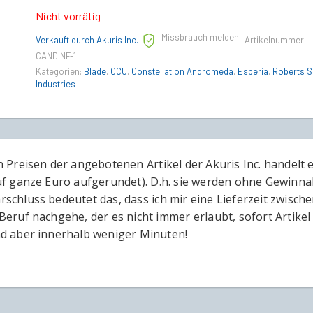
Nicht vorrätig
Missbrauch melden
Verkauft durch Akuris Inc.
Artikelnummer:
CANDINF-1
Kategorien:
Blade
,
CCU
,
Constellation Andromeda
,
Esperia
,
Roberts 
Industries
n Preisen der angebotenen Artikel der Akuris Inc. handelt 
uf ganze Euro aufgerundet). D.h. sie werden ohne Gewinna
schluss bedeutet das, dass ich mir eine Lieferzeit zwisch
Beruf nachgehe, der es nicht immer erlaubt, sofort Artikel 
d aber innerhalb weniger Minuten!