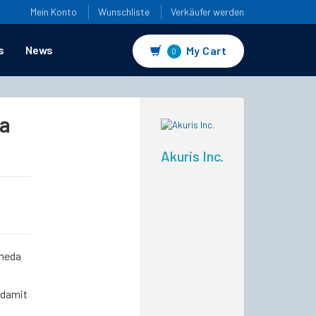
Mein Konto
Wunschliste
Verkäufer werden
s
News
My Cart
0
da
Akuris Inc.
omeda
 damit