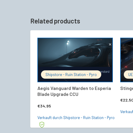
Related products
IN DEN WARENKORB
Shipstore - Ruin Station - Pyro
UE
Aegis Vanguard Warden to Esperia
Sting
Blade Upgrade CCU
€
22,5
€
34,95
Verkau
Verkauft durch Shipstore - Ruin Station - Pyro