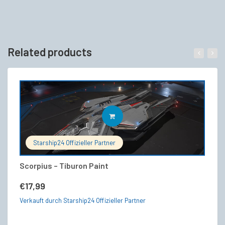
Related products
IN DEN WARENKORB
Starship24 Offizieller Partner
Scorpius – Tiburon Paint
R
V
€
17,99
€
Verkauft durch Starship24 Offizieller Partner
Ve