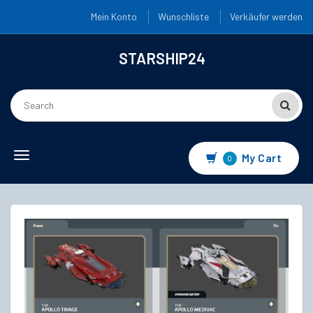
Mein Konto
Wunschliste
Verkäufer werden
STARSHIP24
Toggle
My Cart
0
navigation