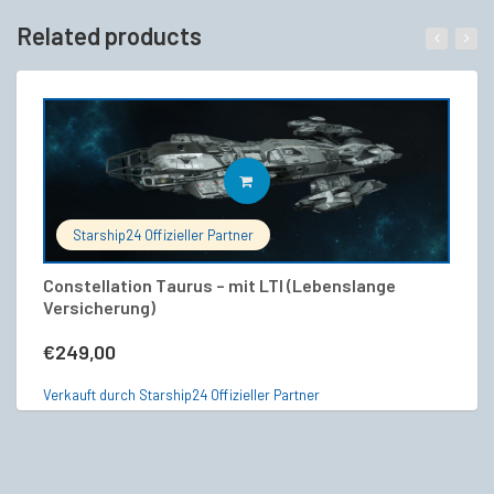
Related products
IN DEN WARENKORB
Starship24 Offizieller Partner
Constellation Taurus – mit LTI (Lebenslange
R
Versicherung)
€
€
249,00
Ve
Verkauft durch Starship24 Offizieller Partner