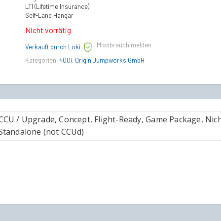
LTI (Lifetime Insurance)
Self-Land Hangar
Nicht vorrätig
Missbrauch melden
Verkauft durch Loki
Kategorien:
400i
,
Origin Jumpworks GmbH
CCU / Upgrade, Concept, Flight-Ready, Game Package, Nich
Standalone (not CCUd)