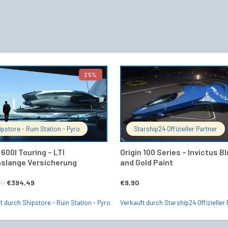
25%
IN DEN WARENKORB
IN DEN 
ipstore - Ruin Station - Pyro
Starship24 Offizieller Partner
 600I Touring – LTI
Origin 100 Series – Invictus B
slange Versicherung
and Gold Paint
Ursprünglicher
Aktueller
00
€
394,49
€
9,90
Preis
Preis
t durch Shipstore - Ruin Station - Pyro
Verkauft durch Starship24 Offizieller 
war:
ist:
€522,00
€394,49.