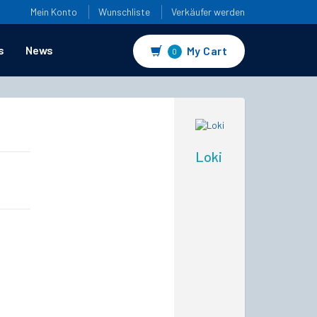
Mein Konto
Wunschliste
Verkäufer werden
s
News
My Cart
0
Loki