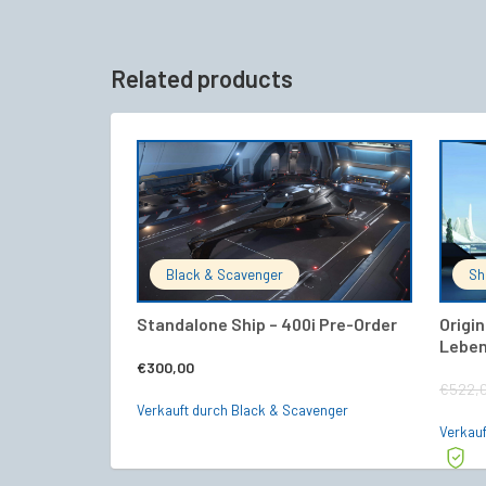
Related products
IN DEN WARENKORB
Black & Scavenger
Sh
Standalone Ship – 400i Pre-Order
Origin
Leben
€
300,00
€
522,
Verkauft durch Black & Scavenger
Verkauf