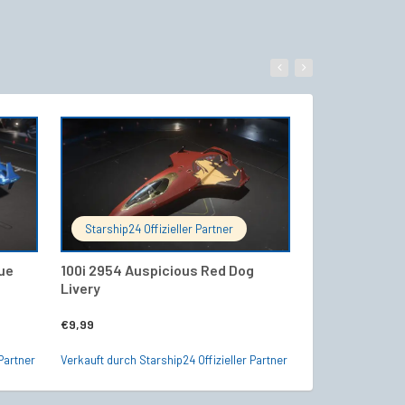
WARENKORB
IN DEN WARENKORB
Starship24 Offizieller Partner
UEE-Shipsto
lue
100i 2954 Auspicious Red Dog
Origin 400I – 
Livery
Versicherung
Ursprün
€
9,99
€
276,00
€
238,0
Preis
Partner
Verkauft durch Starship24 Offizieller Partner
Verkauft durch U
war:
€276,0