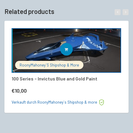
Related products
IN DEN WARENKORB
RoonyMahoney`s Shipshop & More
100 Series – Invictus Blue and Gold Paint
[F
L
€
10,00
€
Verkauft durch RoonyMahoney`s Shipshop & more
Ve