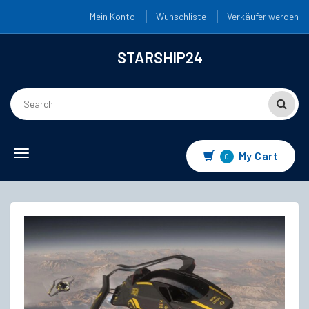
Mein Konto
Wunschliste
Verkäufer werden
STARSHIP24
Toggle
My Cart
0
navigation