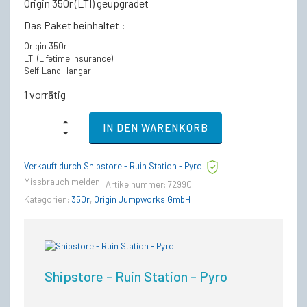
Origin 350r (LTI) geupgradet
Das Paket beinhaltet :
Origin 350r
LTI (Lifetime Insurance)
Self-Land Hangar
1 vorrätig
Origin
IN DEN WARENKORB
350r
-
LTI
Verkauft durch Shipstore - Ruin Station - Pyro
Lebenslange
Versicherung
Missbrauch melden
Artikelnummer:
72990
(CCU’d)
Kategorien:
350r
,
Origin Jumpworks GmbH
quantity
Shipstore - Ruin Station - Pyro