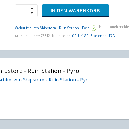
Anvil
IN DEN WARENKORB
Paladin
to
MISC
Missbrauch meld
Starlancer
Verkauft durch Shipstore - Ruin Station - Pyro
TAC
Artikelnummer:
76812
Kategorien:
CCU
,
MISC
,
Starlancer TAC
Upgrade
CCU
quantity
hipstore - Ruin Station - Pyro
rtikel von Shipstore - Ruin Station - Pyro