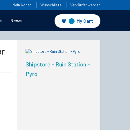
Mein Konto
Wunschliste
Verkäufer werden
s
News
My Cart
0
er
Shipstore - Ruin Station -
Pyro