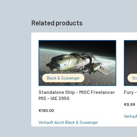
Related products
IN DEN WARENKORB
Black & Scavenger
St
Standalone Ship – MISC Freelancer
Fury 
MIS – IAE 2950
€
9,99
€
190,00
Verkauf
Verkauft durch Black & Scavenger