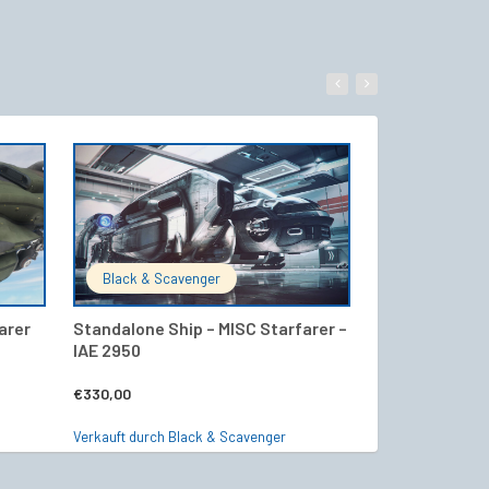
WARENKORB
IN DEN WARENKORB
Black & Scavenger
Starship24 Of
arer
Standalone Ship – MISC Starfarer –
PROSPECTOR 
IAE 2950
€
17,00
€
330,00
Verkauft durch Sta
Verkauft durch Black & Scavenger