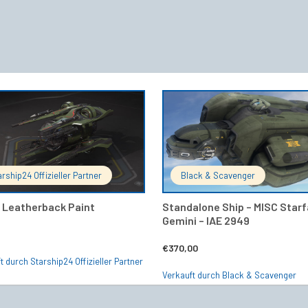
IN DEN WARENKORB
IN DEN 
arship24 Offizieller Partner
Black & Scavenger
– Leatherback Paint
Standalone Ship – MISC Starf
Gemini – IAE 2949
€
370,00
t durch Starship24 Offizieller Partner
Verkauft durch Black & Scavenger