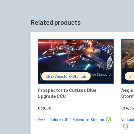
Related products
IN DEN WARENKORB
UEE-Shipstore-Stanton
Sh
Prospector to Cutlass Blue
Aegis
Upgrade CCU
Storm
€
39,50
€
14,95
Verkauft durch UEE-Shipstore-Stanton
Verkauf