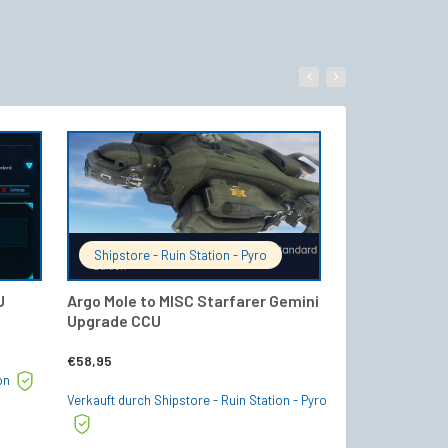
WARENKORB
IN DEN WARENKORB
Shipstore - Ruin Station - Pyro
Shipstore - R
U
Argo Mole to MISC Starfarer Gemini
RSI Constella
Upgrade CCU
Crusader Merc
Upgrade CCU
€
58,95
on
€
46,95
Verkauft durch Shipstore - Ruin Station - Pyro
Verkauft durch Shi