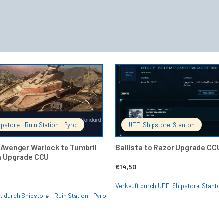
IN DEN WARENKORB
IN DEN 
ipstore - Ruin Station - Pyro
UEE-Shipstore-Stanton
 Avenger Warlock to Tumbril
Ballista to Razor Upgrade CC
 Upgrade CCU
€
14,50
Verkauft durch UEE-Shipstore-Stant
t durch Shipstore - Ruin Station - Pyro