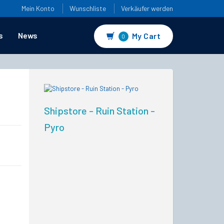
Mein Konto
Wunschliste
Verkäufer werden
s
News
My Cart
0
Shipstore - Ruin Station -
Pyro