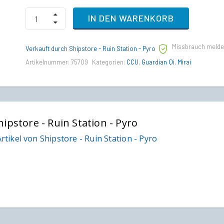
Crusader
IN DEN WARENKORB
Ares
Ion
to
Missbrauch meld
Mirai
Verkauft durch Shipstore - Ruin Station - Pyro
Guardian
Artikelnummer:
75709
Kategorien:
CCU
,
Guardian Qi
,
Mirai
QI
Upgrade
CCU
quantity
hipstore - Ruin Station - Pyro
rtikel von Shipstore - Ruin Station - Pyro