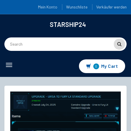
Mein Konto
Wunschliste
Verkäufer werden
STARSHIP24
Toggle
My Cart
0
navigation