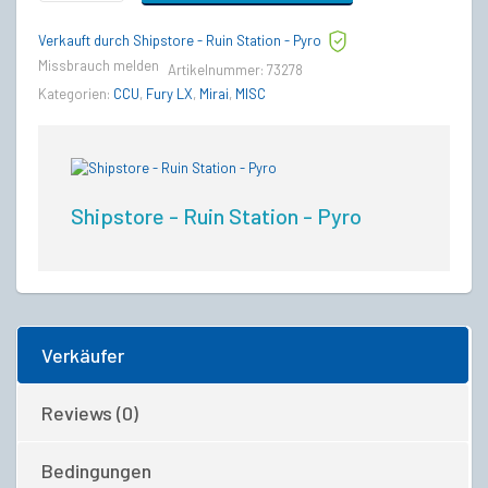
Rover
to
Verkauft durch Shipstore - Ruin Station - Pyro
Mirai
Furry
Missbrauch melden
Artikelnummer:
73278
LX
Kategorien:
CCU
,
Fury LX
,
Mirai
,
MISC
Upgrade
CCU
quantity
Shipstore - Ruin Station - Pyro
Verkäufer
Reviews (0)
Bedingungen