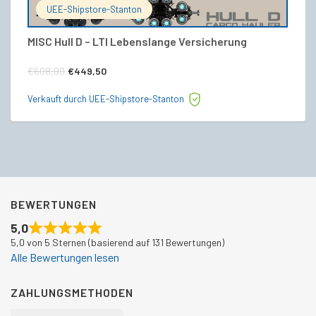
UEE-Shipstore-Stanton
MISC Hull D – LTI Lebenslange Versicherung
Fr
Ursprünglicher
Aktueller
€
€
608,00
€
449,50
Preis
Preis
Ve
Verkauft durch UEE-Shipstore-Stanton
war:
ist:
€608,00
€449,50.
BEWERTUNGEN
5,0
5,0 von 5 Sternen (basierend auf 131 Bewertungen)
Alle Bewertungen lesen
ZAHLUNGSMETHODEN