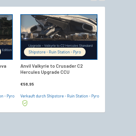
WARENKORB
IN DEN WARENKORB
Shipstore - Ruin Station - Pyro
Shipstore - R
ova
Anvil Valkyrie to Crusader C2
RSI Constellat
Hercules Upgrade CCU
Terrapin Upg
€
58,95
€
46,95
on - Pyro
Verkauft durch Shipstore - Ruin Station - Pyro
Verkauft durch Shi