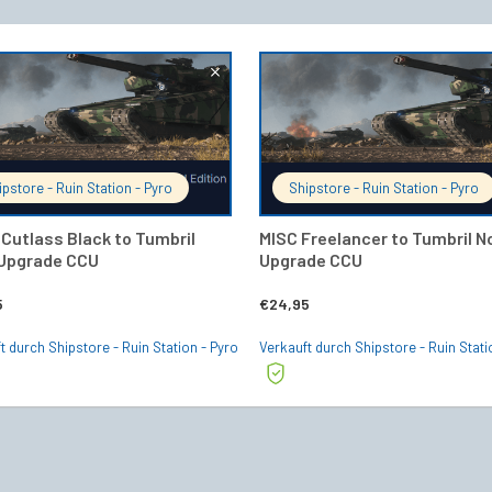
IN DEN WARENKORB
IN DEN 
ipstore - Ruin Station - Pyro
Shipstore - Ruin Station - Pyro
 Cutlass Black to Tumbril
MISC Freelancer to Tumbril N
Upgrade CCU
Upgrade CCU
5
€
24,95
t durch Shipstore - Ruin Station - Pyro
Verkauft durch Shipstore - Ruin Stati