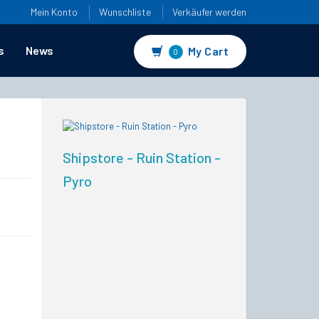
Mein Konto
Wunschliste
Verkäufer werden
s
News
My Cart
0
Shipstore - Ruin Station -
Pyro