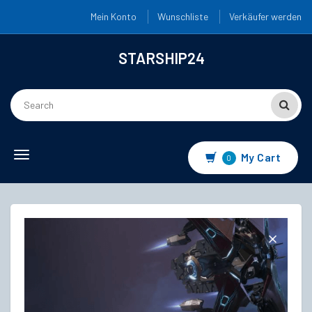
Mein Konto
Wunschliste
Verkäufer werden
STARSHIP24
Toggle
My Cart
0
navigation