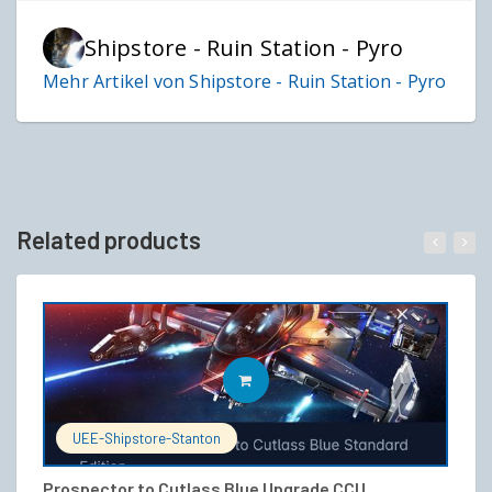
Shipstore - Ruin Station - Pyro
Mehr Artikel von Shipstore - Ruin Station - Pyro
Related products
IN DEN WARENKORB
UEE-Shipstore-Stanton
Prospector to Cutlass Blue Upgrade CCU
A