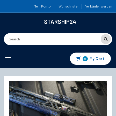
Mein Konto
Wunschliste
Verkäufer werden
STARSHIP24
Toggle
My Cart
0
navigation