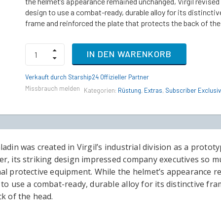
the helmet’s appearance remained unchanged, Virgil revised
design to use a combat-ready, durable alloy for its distinctiv
frame and reinforced the plate that protects the back of the
Savior
IN DEN WARENKORB
Collection
"Singularity"
Paladin
Verkauft durch Starship24 Offizieller Partner
Helmet
Missbrauch melden
Kategorien:
Rüstung
,
Extras
,
Subscriber Exclusi
quantity
adin was created in Virgil’s industrial division as a proto
r, its striking design impressed company executives so muc
al protective equipment. While the helmet’s appearance re
to use a combat-ready, durable alloy for its distinctive fr
ck of the head.