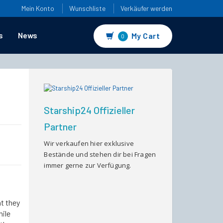
Mein Konto
Wunschliste
Verkäufer werden
s
News
My Cart
0
Starship24 Offizieller
Partner
Wir verkaufen hier exklusive
Bestände und stehen dir bei Fragen
immer gerne zur Verfügung.
t they
hile