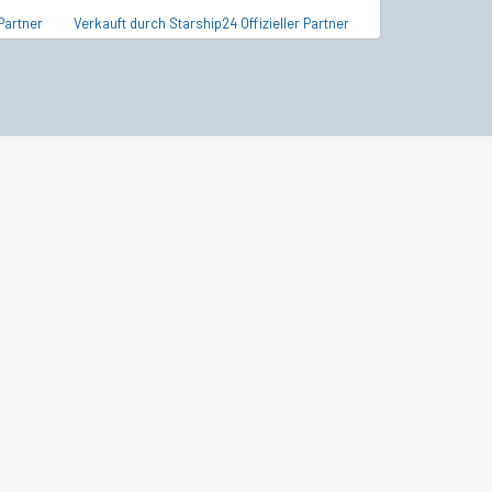
Partner
Verkauft durch Starship24 Offizieller Partner
Verkauft durch Sta