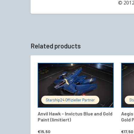
© 2012
Related products
IN DEN WARENKORB
Starship24 Offizieller Partner
St
Anvil Hawk – Invictus Blue and Gold
Aegis 
Paint (limitiert)
Gold 
€
15,50
€
17,50