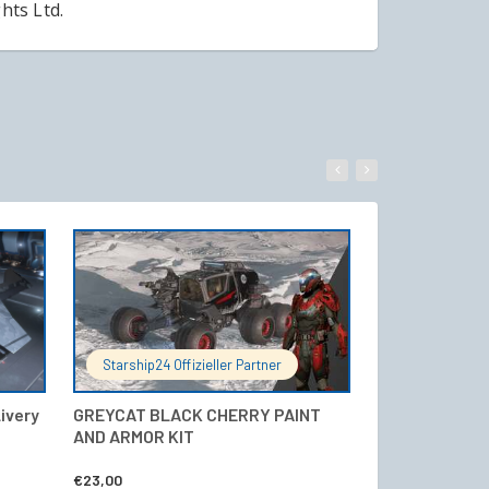
hts Ltd.
WARENKORB
IN DEN WARENKORB
Starship24 Offizieller Partner
Starship24 Of
Livery
GREYCAT BLACK CHERRY PAINT
Crusader Herc
AND ARMOR KIT
and Gold Pain
€
23,00
€
28,00