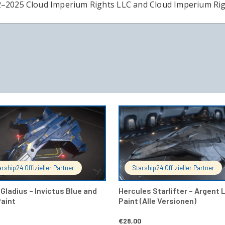
–2025 Cloud Imperium Rights LLC and Cloud Imperium Rig
IN DEN WARENKORB
IN DEN 
arship24 Offizieller Partner
Starship24 Offizieller Partner
Gladius – Invictus Blue and
Hercules Starlifter – Argent 
Paint
Paint (Alle Versionen)
€
28,00