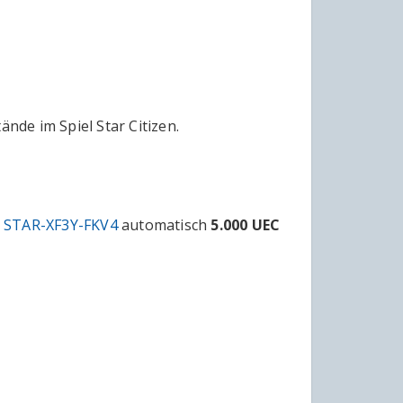
de im Spiel Star Citizen.
e
STAR-XF3Y-FKV4
automatisch
5.000
UEC