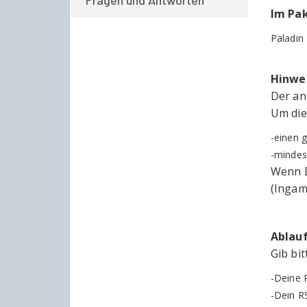
Fragen und Antworten
Im Pak
Paladin
Hinwe
Der an
Um die
-einen g
-mindes
Wenn D
(Ingam
Ablauf
Gib bi
-Deine 
-Dein R