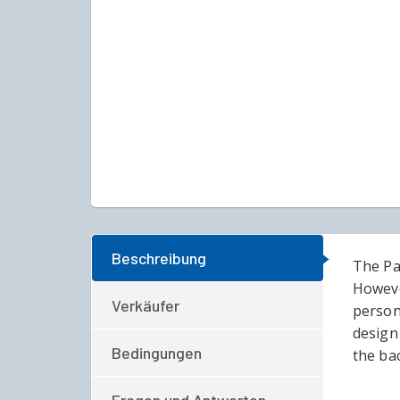
Beschreibung
The Pal
Howeve
Verkäufer
person
design 
Bedingungen
the ba