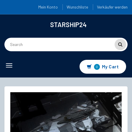
Mein Konto
Wunschliste
Verkäufer werden
STARSHIP24
Toggle
My Cart
0
navigation