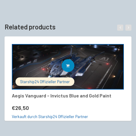
Related products
IN DEN WARENKORB
Starship24 Offizieller Partner
Aegis Vanguard – Invictus Blue and Gold Paint
RA
€
26,50
€
Verkauft durch Starship24 Offizieller Partner
Ve