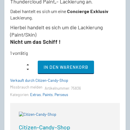
Thundercloud Paint
„- Lackierung an
.
Dabei hantelt es sich um eine
Concierge Exklusiv
Lackierung.
Hierbei handelt es sich um die Lackierung
(Paint/Skin)
Nicht um das Schiff !
1 vorrätig
RSI
IN DEN WARENKORB
Perseus
-
Thundercloud
Verkauft durch Citizen-Candy-Shop
Paint
Missbrauch melden
Artikelnummer:
75836
[Concierge
Exklusiv]
Kategorien:
Extras
,
Paints
,
Perseus
quantity
Citizen-Candy-Shop