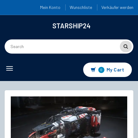
Mein Konto
Wunschliste
Verkäufer werden
STARSHIP24
Toggle
My Cart
0
navigation