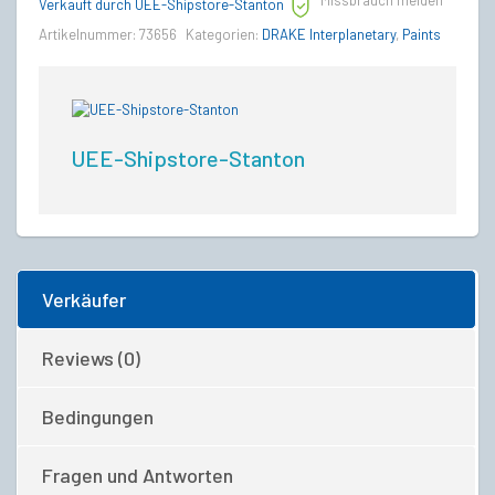
Missbrauch melden
quantity
Verkauft durch UEE-Shipstore-Stanton
Artikelnummer:
73656
Kategorien:
DRAKE Interplanetary
,
Paints
UEE-Shipstore-Stanton
Verkäufer
Reviews (0)
Bedingungen
Fragen und Antworten