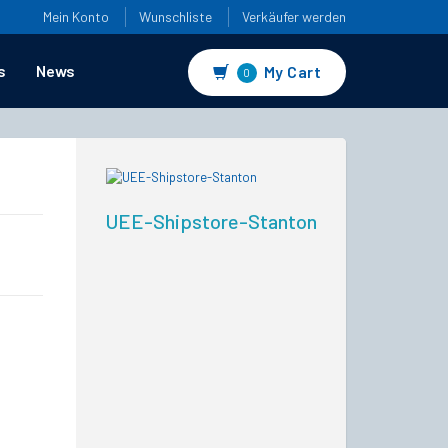
Mein Konto
Wunschliste
Verkäufer werden
s
News
My Cart
0
UEE-Shipstore-Stanton