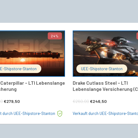
24%
IN DEN WARENKORB
IN DEN 
E-Shipstore-Stanton
UEE-Shipstore-Stanton
 Caterpillar – LTI Lebenslange
Drake Cutlass Steel – LTI
cherung
Lebenslange Versicherung (C
Ursprünglicher
Aktueller
Ursprünglicher
Aktueller
00
€
279,50
€
260,00
€
246,50
Preis
Preis
Preis
Preis
ft durch UEE-Shipstore-Stanton
Verkauft durch UEE-Shipstore-Stant
war:
ist:
war:
ist:
€365,00
€279,50.
€260,00
€246,50.