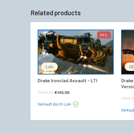
Related products
39%
IN DEN WARENKORB
Loki
UE
Drake Ironclad Assault – LTI
Drake
Versi
Ursprünglicher
Aktueller
€
665,00
€
410,00
€
365,
Preis
Preis
Verkauft durch Loki
war:
ist:
Verkau
€665,00
€410,00.