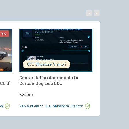
6%
WARENKORB
IN DEN WARENKORB
UEE-Shipstore-Stanton
UEE-Shipsto
Constellation Andromeda to
Drake Vulture
CU’d)
Corsair Upgrade CCU
Versicherung
€
24,50
€
189,50
on
Verkauft durch UEE-Shipstore-Stanton
Verkauft durch U