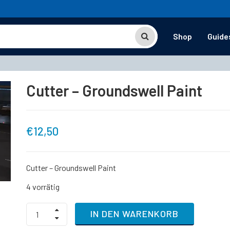
Shop
Guide
Cutter – Groundswell Paint
€
12,50
Cutter – Groundswell Paint
4 vorrätig
Cutter
IN DEN WARENKORB
-
Groundswell