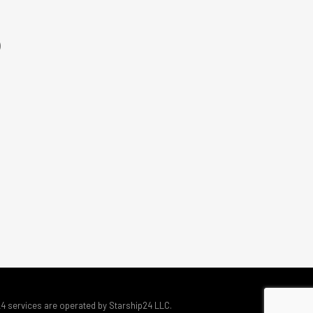
)
24 services are operated by Starship24 LLC.