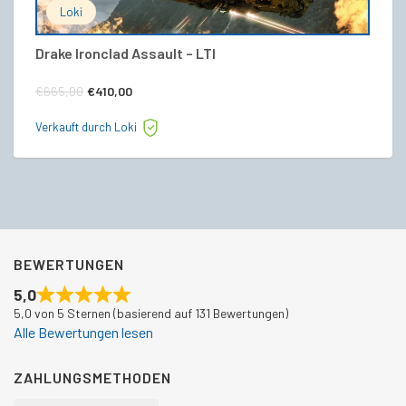
Loki
Drake Ironclad Assault – LTI
Dr
Ursprünglicher
Aktueller
€
665,00
€
410,00
€
Preis
Preis
Verkauft durch Loki
Ve
war:
ist:
€665,00
€410,00.
BEWERTUNGEN
5,0
5,0 von 5 Sternen (basierend auf 131 Bewertungen)
Alle Bewertungen lesen
ZAHLUNGSMETHODEN