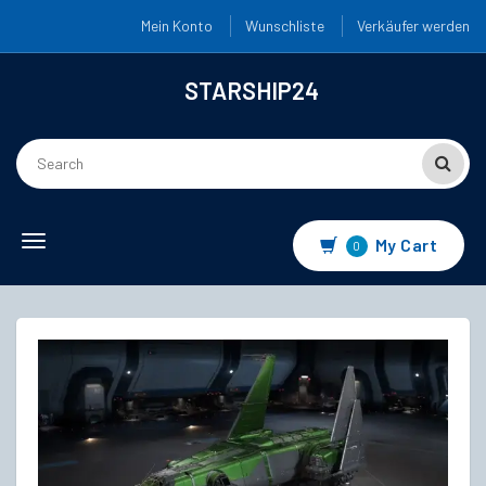
Mein Konto
Wunschliste
Verkäufer werden
STARSHIP24
Toggle
My Cart
0
navigation