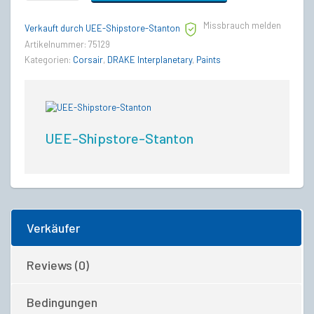
Ghoulish
Green
Missbrauch melden
Paint
Verkauft durch UEE-Shipstore-Stanton
quantity
Artikelnummer:
75129
Kategorien:
Corsair
,
DRAKE Interplanetary
,
Paints
UEE-Shipstore-Stanton
Verkäufer
Reviews (0)
Bedingungen