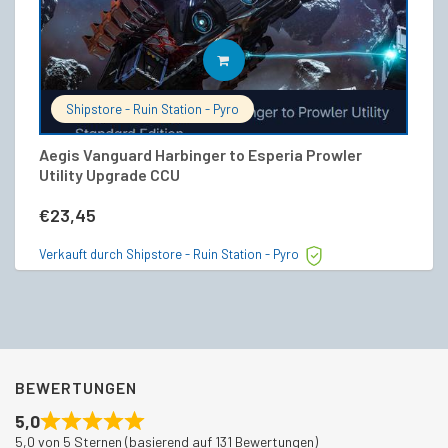
IN DEN WARENKORB
Shipstore - Ruin Station - Pyro
Aegis Vanguard Harbinger to Esperia Prowler
He
Utility Upgrade CCU
1
€
23,45
€
Verkauft durch Shipstore - Ruin Station - Pyro
Ve
BEWERTUNGEN
5,0
5,0 von 5 Sternen (basierend auf 131 Bewertungen)