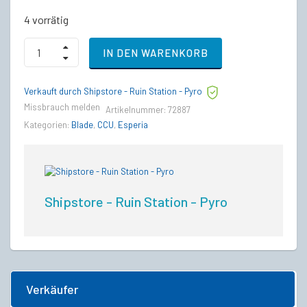
4 vorrätig
Crusader
IN DEN WARENKORB
Mercury
Star
Runner
Verkauft durch Shipstore - Ruin Station - Pyro
to
Esperia
Missbrauch melden
Artikelnummer:
72887
Blade
Kategorien:
Blade
,
CCU
,
Esperia
Upgrade
CCU
quantity
Shipstore - Ruin Station - Pyro
Verkäufer