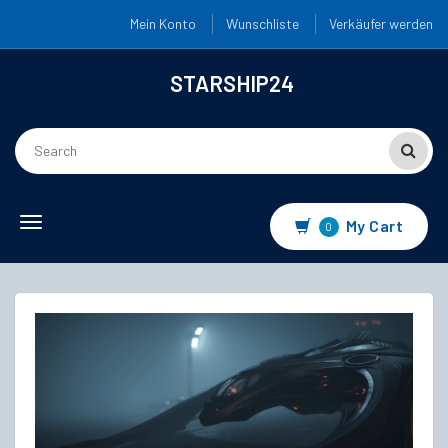
Mein Konto
Wunschliste
Verkäufer werden
STARSHIP24
Toggle
My Cart
0
navigation