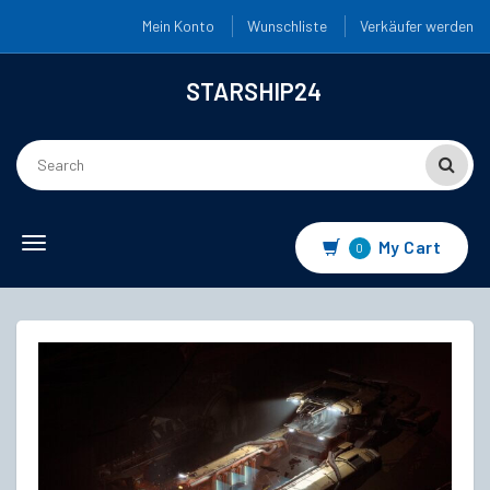
Mein Konto
Wunschliste
Verkäufer werden
STARSHIP24
Toggle
My Cart
0
navigation