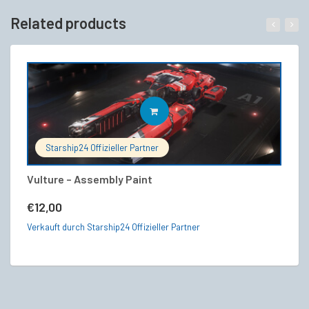
Related products
IN DEN WARENKORB
Starship24 Offizieller Partner
Vulture – Assembly Paint
Dr
V
€
12,00
€
Verkauft durch Starship24 Offizieller Partner
Ve