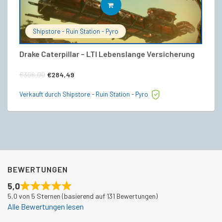
IN DEN WARENKORB
Shipstore - Ruin Station - Pyro
Drake Caterpillar – LTI Lebenslange Versicherung
Dr
(C
Ursprünglicher
Aktueller
€
396,00
€
284,49
€
Preis
Preis
Verkauft durch Shipstore - Ruin Station - Pyro
war:
ist:
Ve
€396,00
€284,49.
BEWERTUNGEN
5,0
5,0 von 5 Sternen (basierend auf 131 Bewertungen)
Alle Bewertungen lesen