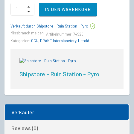
Anvil
IN DEN WARENKORB
Spartan
to
Drake
Verkauft durch Shipstore - Ruin Station - Pyro
Herald
Upgrade
Missbrauch melden
Artikelnummer:
74926
CCU
Kategorien:
CCU
,
DRAKE Interplanetary
,
Herald
quantity
Shipstore - Ruin Station - Pyro
Verkäufer
Reviews (0)