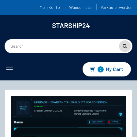
Mein Konto
Wunschliste
Verkäufer werden
STARSHIP24
Toggle
My Cart
0
navigation