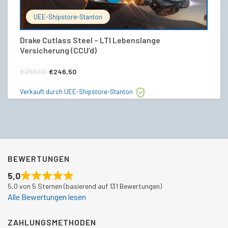
UEE-Shipstore-Stanton
Drake Cutlass Steel – LTI Lebenslange
Cu
Versicherung (CCU’d)
V
Ursprünglicher
Aktueller
€
€
260,00
€
246,50
Preis
Preis
Ve
Verkauft durch UEE-Shipstore-Stanton
war:
ist:
€260,00
€246,50.
BEWERTUNGEN
5,0
5,0 von 5 Sternen (basierend auf 131 Bewertungen)
Alle Bewertungen lesen
ZAHLUNGSMETHODEN