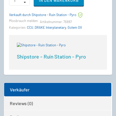
IN DEN WARENKORB
Herald
to
Drake
Verkauft durch Shipstore - Ruin Station - Pyro
Golem
OX
Missbrauch melden
Artikelnummer:
76887
Upgrade
Kategorien:
CCU
,
DRAKE Interplanetary
,
Golem OX
CCU
quantity
Shipstore - Ruin Station - Pyro
Verkäufer
Reviews (0)