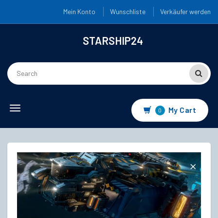
Mein Konto
Wunschliste
Verkäufer werden
STARSHIP24
Toggle
My Cart
0
navigation