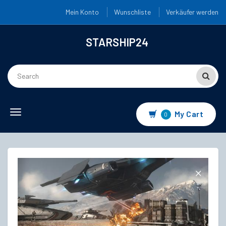
Mein Konto
Wunschliste
Verkäufer werden
STARSHIP24
Toggle
My Cart
0
navigation