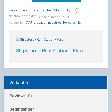
C
to
Verkauft durch Shipstore - Ruin Station - Pyro
Crusader
M2
Missbrauch melden
Artikelnummer:
73030
Hercules
Kategorien:
CCU
,
Crusader Industries
,
Hercules M2
Upgrade
CCU
quantity
Shipstore - Ruin Station - Pyro
Verkäufer
Reviews (0)
Bedingungen