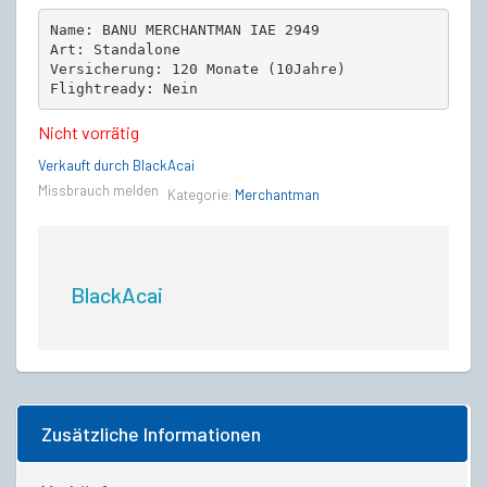
Name: BANU MERCHANTMAN IAE 2949

war:
ist:
Art: Standalone

Versicherung: 120 Monate (10Jahre)

Flightready: Nein
€829,00
€440,00.
Nicht vorrätig
Verkauft durch BlackAcai
Missbrauch melden
Kategorie:
Merchantman
BlackAcai
Zusätzliche Informationen