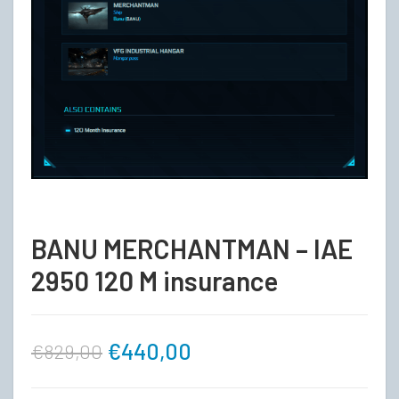
BANU MERCHANTMAN – IAE
2950 120 M insurance
Ursprünglicher
Aktueller
€
440,00
€
829,00
Preis
Preis