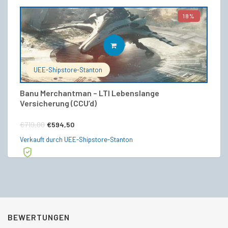
18%
IN DEN WARENKORB
UEE-Shipstore-Stanton
Banu Merchantman – LTI Lebenslange
B
Versicherung (CCU’d)
(C
Ursprünglicher
Aktueller
€
719,00
€
594,50
€
Preis
Preis
Verkauft durch UEE-Shipstore-Stanton
Ve
war:
ist:
€719,00
€594,50.
BEWERTUNGEN