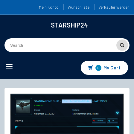
Mein Konto
Wunschliste
Verkäufer werden
STARSHIP24
Toggle
My Cart
0
navigation