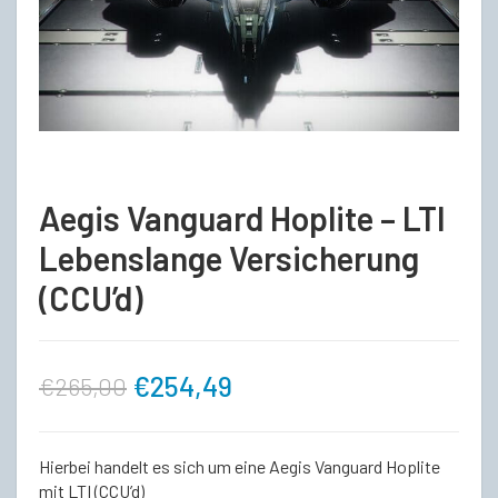
Aegis Vanguard Hoplite – LTI
Lebenslange Versicherung
(CCU’d)
Ursprünglicher
Aktueller
€
254,49
€
265,00
Preis
Preis
Hierbei handelt es sich um eine Aegis Vanguard Hoplite
war:
ist:
mit LTI (CCU’d)