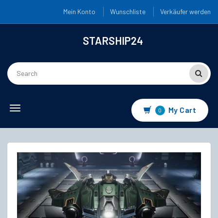
Mein Konto
Wunschliste
Verkäufer werden
STARSHIP24
Toggle
My Cart
0
navigation