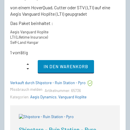
von einem HoverQuad, Cutter oder STV (LTI) auf eine
€265,00
€254,49.
Aegis Vanguard Hoplite (LTI) geupgradet
Das Paket beinhaltet :
Aegis Vanguard Hoplite
LTI (Lifetime Insurance)
Self-Land Hangar
1 vorrätig
Aegis
IN DEN WARENKORB
Vanguard
Hoplite
-
Verkauft durch Shipstore - Ruin Station - Pyro
LTI
Lebenslange
Missbrauch melden
Artikelnummer:
65736
Versicherung
Kategorien:
Aegis Dynamics
,
Vanguard Hoplite
(CCU’d)
quantity
Shipstore - Ruin Station - Pyro