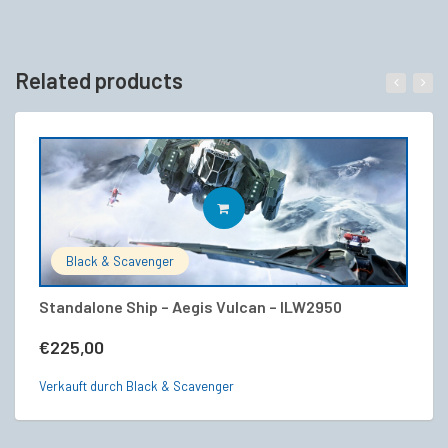
Related products
IN DEN WARENKORB
Black & Scavenger
Standalone Ship – Aegis Vulcan – ILW2950
V
€
225,00
€
Verkauft durch Black & Scavenger
Ve