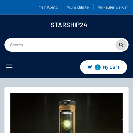
Mein Konto
Wunschliste
Verkäufer werden
STARSHIP24
Toggle
My Cart
0
navigation